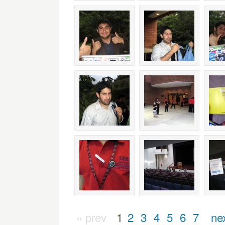
« prev
1
2
3
4
5
6
7
ne