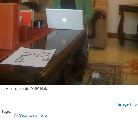
... y el rotulo de ASP Rulz
Image Info
Tags:
Stephanie Falla