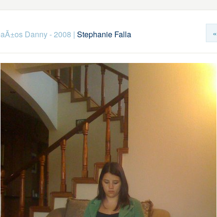
«
aÃ±os Danny - 2008
|
Stephanie Falla