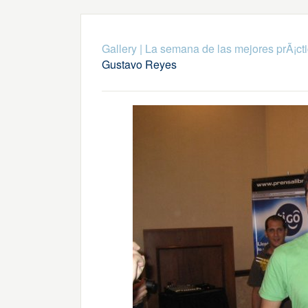
Gallery
|
La semana de las mejores prÃ¡ct
Gustavo Reyes