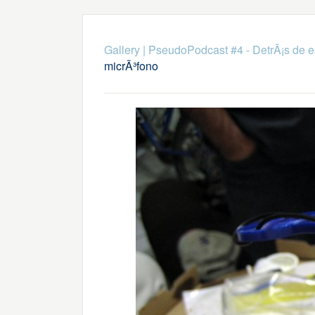
Gallery
|
PseudoPodcast #4 - DetrÃ¡s de 
micrÃ³fono