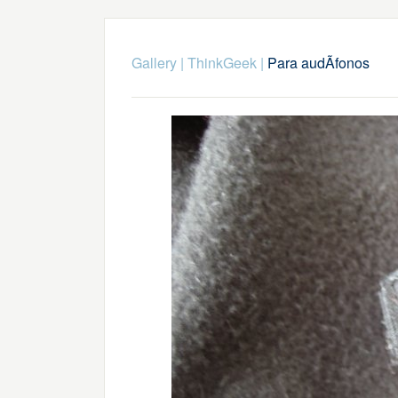
Gallery
|
ThinkGeek
|
Para audÃ­fonos