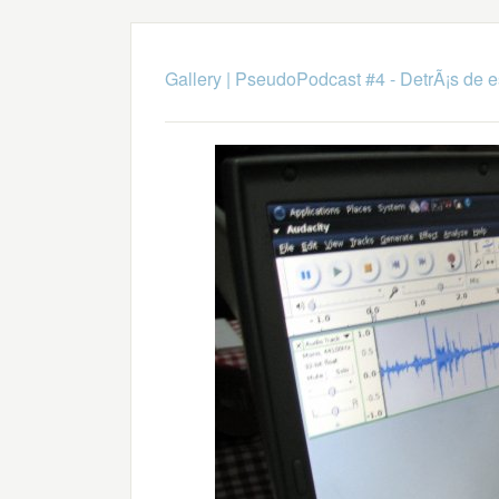
Gallery
|
PseudoPodcast #4 - DetrÃ¡s de 