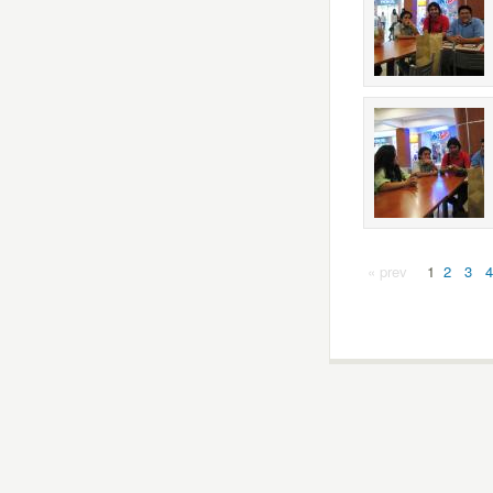
« prev
1
2
3
4