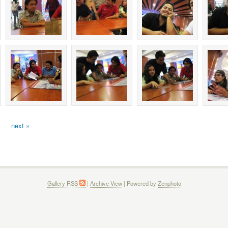
next »
Gallery RSS
|
Archive View
| Powered by
Zenphoto